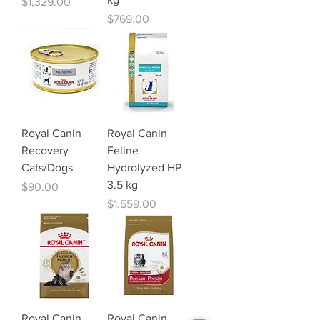
Precio
$1,329.00
Precio
$769.00
Royal Canin
Royal Canin
Recovery
Feline
Cats/Dogs
Hydrolyzed HP
3.5 kg
Precio
$90.00
Precio
$1,559.00
Royal Canin
Royal Canin