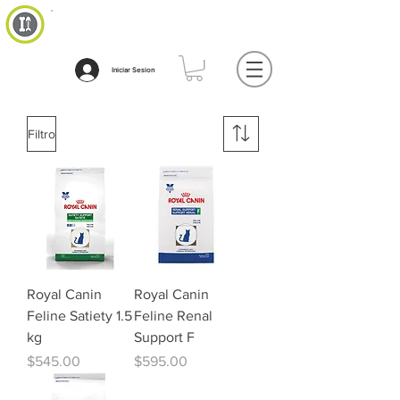
Iniciar Sesion
Filtro
Royal Canin
Royal Canin
Feline Satiety 1.5
Feline Renal
kg
Support F
Precio
Precio
$545.00
$595.00