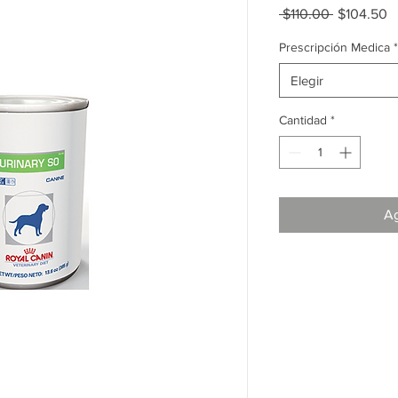
Precio
P
 $110.00 
$104.50
d
o
Prescripción Medica
*
Elegir
Cantidad
*
Ag