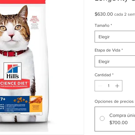
Precio
$630.00
cada 2 se
Tamaño
*
Elegir
Etapa de Vida
*
Elegir
Cantidad
*
Opciones de precios
Compra úni
$700.00