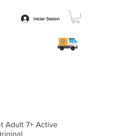
Iniciar Sesion
Contacto
Faq
t Adult 7+ Active
riginal