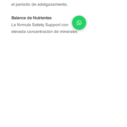
el periodo de adelgazamiento.
Balance de Nutrientes
La fórmula Satiety Support con
elevada concentración de minerales
y vitaminas compensa el efecto de la
restricción energética, garantizando
una provisión nutricional adecuada.
Efecto Saciogénico
Contiene una mezcla especial de
fibras que tiene un efecto
saciogénico en los perros y evita el
estreñimiento.
Soporte Articular
El sulfato de Condroitina y la
glucosamina ayudan a mantener la
movilidad normal en las