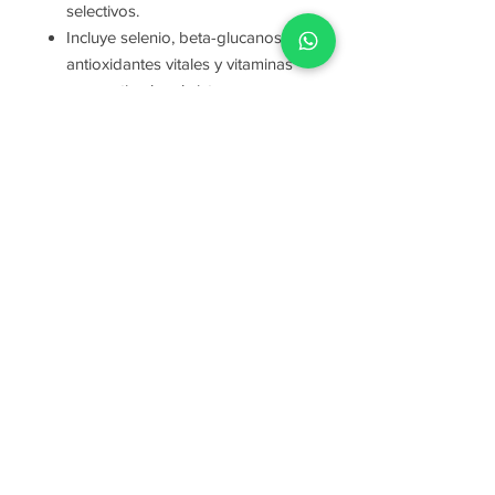
selectivos.
Incluye selenio, beta-glucanos,
antioxidantes vitales y vitaminas
para estimular el sistema
inmunológico, proporcionando
así un buen estado de salud
general.
Suscribete al Newsletter
Suscríbete ahora
ENLACES
¿Quienes
Somos?