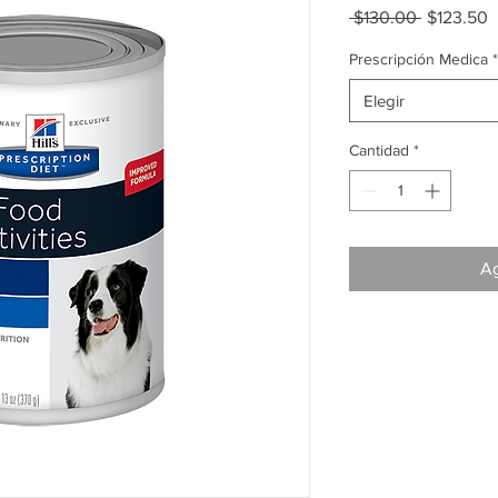
Precio
P
 $130.00 
$123.50
d
o
Prescripción Medica
*
Elegir
Cantidad
*
Ag