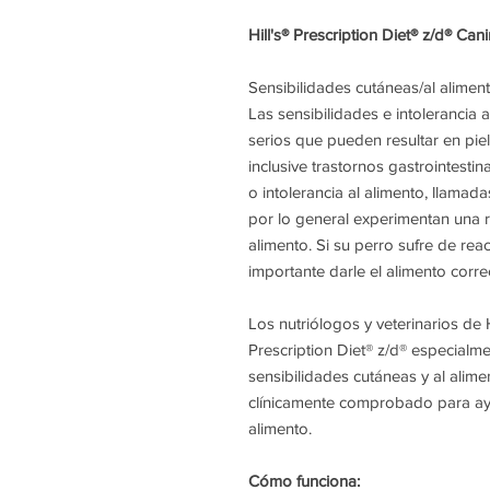
Hill's® Prescription Diet® z/d® Can
Sensibilidades cutáneas/al alimen
Las sensibilidades e intolerancia
serios que pueden resultar en piel 
inclusive trastornos gastrointesti
o intolerancia al alimento, llamad
por lo general experimentan una r
alimento. Si su perro sufre de re
importante darle el alimento corre
Los nutriólogos y veterinarios de Hi
Prescription Diet® z/d® especialm
sensibilidades cutáneas y al alime
clínicamente comprobado para ayu
alimento.
Cómo funciona: