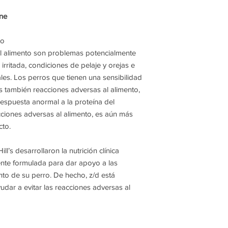
ine
to
 al alimento son problemas potencialmente
irritada, condiciones de pelaje y orejas e
nales. Los perros que tienen una sensibilidad
as también reacciones adversas al alimento,
espuesta anormal a la proteína del
acciones adversas al alimento, es aún más
cto.
ll’s desarrollaron la nutrición clínica
ente formulada para dar apoyo a las
nto de su perro. De hecho, z/d está
dar a evitar las reacciones adversas al