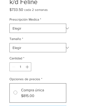
k/d Feline
Precio
$733.50
cada 2 semanas
Prescripción Medica
*
Tamaño
*
Cantidad
*
Opciones de precios
*
Compra única
$815.00