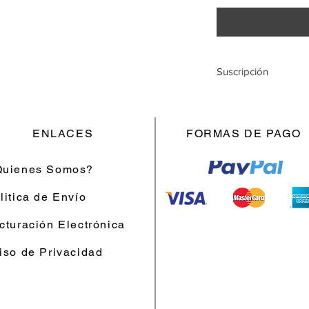
Suscripción
Suscribete y ahorra, 
automatica en tu hog
¡Cancela cuando quie
ENLACES
FORMAS DE PAGO
uienes Somos?
litica de Envío
cturación Electrónica
iso de Privacidad